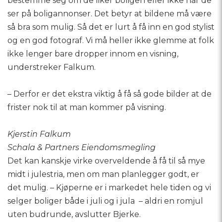
bestemme seg om de liker boligen eller ikke når de
ser på boligannonser. Det betyr at bildene må være
så bra som mulig. Så det er lurt å få inn en god stylist
og en god fotograf. Vi må heller ikke glemme at folk
ikke lenger bare dropper innom en visning,
understreker Falkum.
– Derfor er det ekstra viktig å få så gode bilder at de
frister nok til at man kommer på visning.
Kjerstin Falkum
Schala & Partners Eiendomsmegling
Det kan kanskje virke overveldende å få til så mye
midt i julestria, men om man planlegger godt, er
det mulig. – Kjøperne er i markedet hele tiden og vi
selger boliger både i juli og i jula – aldri en romjul
uten budrunde, avslutter Bjerke.