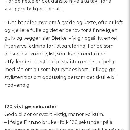
For de fleste er det ganske mye å ta tak i for å
klargjøre boligen for salg.
– Det handler mye om å rydde og kaste, ofte er loft
og kjellere fulle og det er behov for å finne igjen
gulv og vegger, sier Bjerke. – Vi gir også litt enkel
interiørveiledning før fotografering. For de som
ønsker har vi en stylist, som kan gi enda mer
utfyllende interiørhjelp. Stylisten er behjelpelig
med råd om alt som bør ryddes bort. I tillegg gir
stylisten tips om oppussing dersom det skulle bli
nødvendig.
120 viktige sekunder
Gode bilder er svært viktig, mener Falkum.
– I følge Finn.no bruker folk 120 sekunder på å