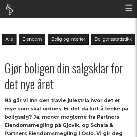
☰
Alle
Eiendom
Bolig og interiør
Boligprisstatistikk
Gjør boligen din salgsklar for
det nye året
Nå går vi inn den travle julestria hvor det er
mye som skal ordnes. Er det da lurt å tenke på
boligsalg? Ja, mener meglerne fra Partners
Eiendomsmegling på Gjøvik, og Schala &
Partners Eiendomsmegling i Oslo. Vi gir deg